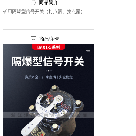
ꁵ
商品简介
矿用隔爆型信号开关（打点器、拉点器）
ꂈ
商品详情